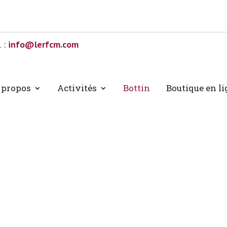
l :
info@lerfcm.com
 propos
Activités
Bottin
Boutique en l
tin des membres en l