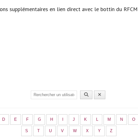
ions supplémentaires en lien direct avec le bottin du RFCM
D
E
F
G
H
I
J
K
L
M
N
O
S
T
U
V
W
X
Y
Z