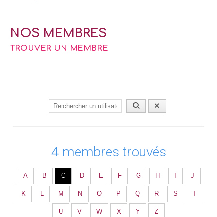
NOS MEMBRES
TROUVER UN MEMBRE
4
membres trouvés
A
B
C
D
E
F
G
H
I
J
K
L
M
N
O
P
Q
R
S
T
U
V
W
X
Y
Z