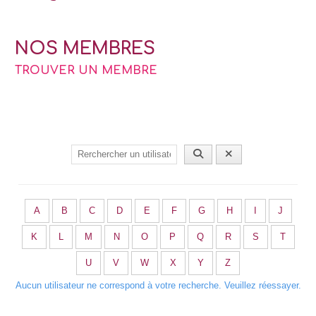
NOS MEMBRES
TROUVER UN MEMBRE
A
B
C
D
E
F
G
H
I
J
K
L
M
N
O
P
Q
R
S
T
U
V
W
X
Y
Z
Aucun utilisateur ne correspond à votre recherche. Veuillez réessayer.