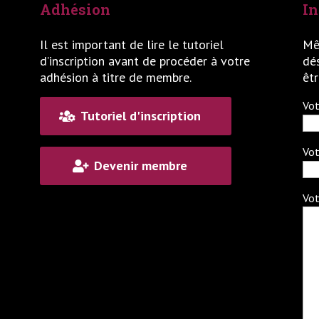
Adhésion
In
Il est important de lire le tutoriel
Mê
d’inscription avant de procéder à votre
dés
adhésion à titre de membre.
êt
Vot
Tutoriel d'inscription
Vot
Devenir membre
Vot