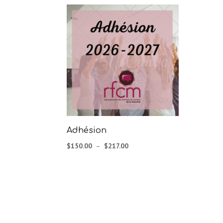
Adhésion
Plage
$
150.00
–
$
217.00
de
prix :
$150.00
à
$217.00